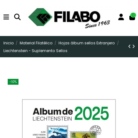
0
Inicio
Material Filatélico
Hojas álbum sellos Extranjero
Liechtenstein - Suplemento Sellos
-10%