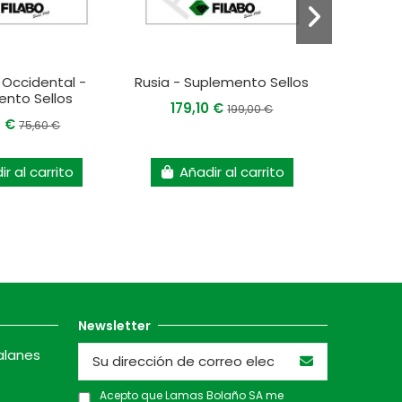
Occidental -
Rusia - Suplemento Sellos
Norue
nto Sellos
179,10 €
199,00 €
4 €
24
75,60 €
r al carrito
Añadir al carrito
A
Newsletter
alanes
Acepto que Lamas Bolaño SA me