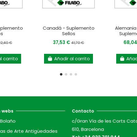
Suplemento
Canadá - Suplemento
Alemania 
os
Sellos
Supleme
37,53 €
68,0
22,40 €
41,70 €
l carrito
Añadir al carrito
Añadi
s webs
Contacto
Bolaño
c/Gran Vía de les Corts Cat
610, Barcelona
as de Arte Antigüedades