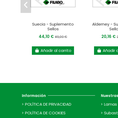
Suecia - Suplemento
Alderney - 
Sellos
Sell
44,10 €
20,16 €
49,00 €
Añadir al carrito
Añadir a
Información
Nuestra
POLÍTICA DE PRIVACIDAD
Lamas 
POLÍTICA DE COOKIES
Subast