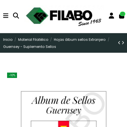
0
Inicio
Material Filatélico
Hojas álbum sellos Extranjero
Guernsey - Suplemento Sellos
-10%