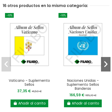
16 otros productos en la misma categoría:
-10%
-10%
Vaticano - Suplemento
Naciones Unidas -
Sellos
Suplemento Sellos
Banderas
37,35 €
41,50 €
166,59 €
185,10 €
Añadir al carrito
Añadir al carrito