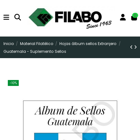
0
Inicio
Material Filatélico
Hojas álbum sellos Extranjero
Guatemala - Suplemento Sellos
-10%