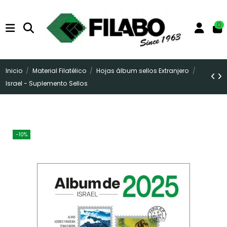
0
Inicio
Material Filatélico
Hojas álbum sellos Extranjero
Israel - Suplemento Sellos
-10%