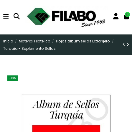
0
Inicio
Material Filatélico
Hojas álbum sellos Extranjero
Turquía - Suplemento Sellos
-10%