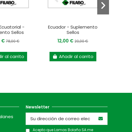
Ecuatorial -
Ecuador - Suplemento
Japó
nto Sellos
Sellos
0 €
12,00 €
65
78,00 €
20,00 €
r al carrito
Añadir al carrito
A
Newsletter
alanes
Acepto que Lamas Bolaño SA me