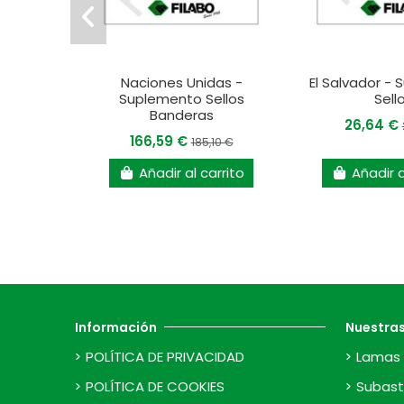
Naciones Unidas -
El Salvador -
Suplemento Sellos
Sell
Banderas
26,64 €
166,59 €
185,10 €
Añadir al carrito
Añadir a
Información
Nuestra
POLÍTICA DE PRIVACIDAD
Lamas 
POLÍTICA DE COOKIES
Subast