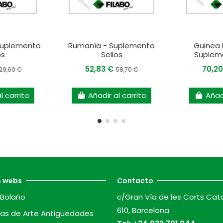
 Suplemento
Rumanía - Suplemento
Guinea 
os
Sellos
Supleme
52,83 €
70,2
29,60 €
58,70 €
l carrito
Añadir al carrito
Añadi
s webs
Contacto
Bolaño
c/Gran Vía de les Corts Cat
610, Barcelona
as de Arte Antigüedades