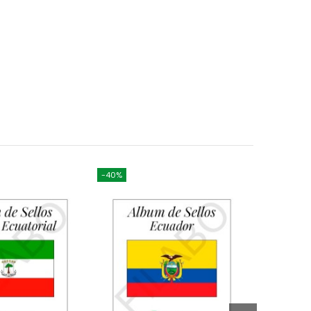
-40%
-10%