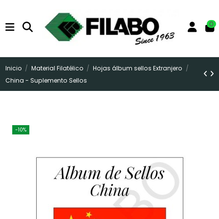
0
Inicio
Material Filatélico
Hojas álbum sellos Extranjero
China - Suplemento Sellos
-10%