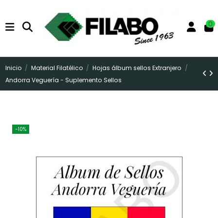
0
Inicio
Material Filatélico
Hojas álbum sellos Extranjero
Andorra Veguería - Suplemento Sellos
-10%