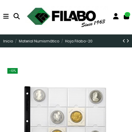
0
Inicio
Material Numismático
Hoja Filabo-20
-10%