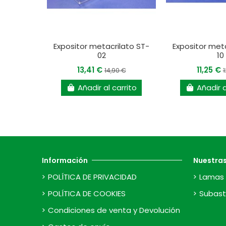
Expositor metacrilato ST-
Expositor met
02
10
13,41 €
11,25 €
14,90 €
1
Añadir al carrito
Añadir a
Información
Nuestra
POLÍTICA DE PRIVACIDAD
Lamas 
POLÍTICA DE COOKIES
Subast
Condiciones de venta y Devolución