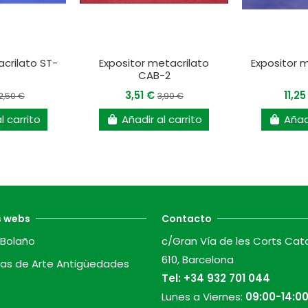
acrilato ST-
Expositor metacrilato
Expositor 
CAB-2
3,51 €
11,2
2,50 €
3,90 €
l carrito
Añadir al carrito
Añadi
s webs
Contacto
Bolaño
c/Gran Vía de les Corts Cat
610, Barcelona
as de Arte Antigüedades
Tel:
+34 932 701 044
Lunes a Viernes:
09:00-14:00