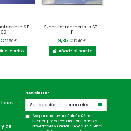
metacrilato ST-
Expositor metacrilato ST-
03
11
5 €
9,36 €
12,50 €
10,40 €
r al carrito
Añadir al carrito
Newsletter
alanes
Acepto que Lamas Bolaño SA me
informe por correo electrónico sobre
 y de
Novedades y Ofertas. Tenga en cuenta