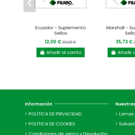
Ecuador - Suplemento
Marshall - 
Sellos
Sell
12,00 €
35,73 €
20,00 €
Añadir al carrito
Añadir a
Información
Nuestra
POLÍTICA DE PRIVACIDAD
Lamas 
POLÍTICA DE COOKIES
Subast
Condiciones de venta y Devolución