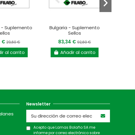
 - Suplemento
Bulgaria - Suplemento
Holan
ellos
Sellos
4 €
83,34 €
3
29,60 €
92,60 €
r al carrito
Añadir al carrito
A
Newsletter
alanes
Acepto que Lamas Bolaño SA me
informe por correo electrónico sobre