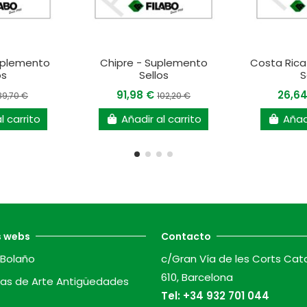
Suplemento
Chipre - Suplemento
Costa Rica
os
Sellos
S
91,98 €
26,6
39,70 €
102,20 €
l carrito
Añadir al carrito
Añadi
s webs
Contacto
Bolaño
c/Gran Vía de les Corts Cat
610, Barcelona
as de Arte Antigüedades
Tel:
+34 932 701 044