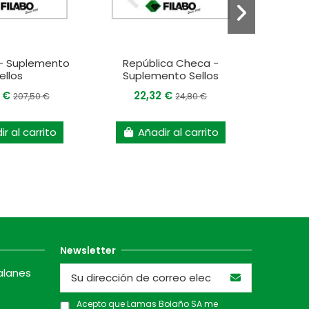
- Suplemento
República Checa -
Nue
ellos
Suplemento Sellos
Supl
5 €
22,32 €
22
207,50 €
24,80 €
r al carrito
Añadir al carrito
A
Newsletter
alanes
Acepto que Lamas Bolaño SA me