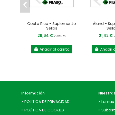
Costa Rica - Suplemento
Áland - Su
Sellos
Sell
26,64 €
21,42 €
29,60 €
Añadir al carrito
Añadir a
Información
Nuestra
POLÍTICA DE PRIVACIDAD
Lamas 
POLÍTICA DE COOKIES
Subast