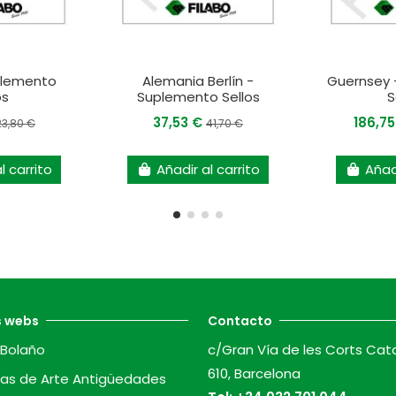
plemento
Alemania Berlín -
Guernsey 
os
Suplemento Sellos
S
37,53 €
186,7
23,80 €
41,70 €
l carrito
Añadir al carrito
Añadi
s webs
Contacto
Bolaño
c/Gran Vía de les Corts Cat
610, Barcelona
as de Arte Antigüedades