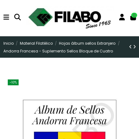
0
Inicio
Material Filatélico
Hojas álbum sellos Extranjero
Andorra Francesa - Suplemento Sellos Bloque de Cuatro
-10%