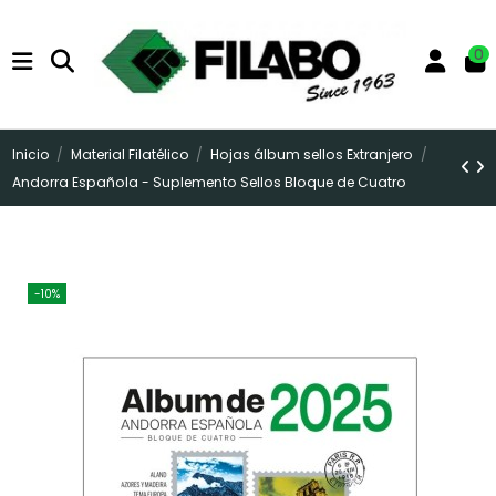
0
Inicio
Material Filatélico
Hojas álbum sellos Extranjero
Andorra Española - Suplemento Sellos Bloque de Cuatro
-10%