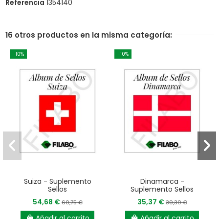
Referencia
1354140
16 otros productos en la misma categoría:
-10%
-10%
Suiza - Suplemento
Dinamarca -
Sellos
Suplemento Sellos
54,68 €
35,37 €
60,75 €
39,30 €
Añadir al carrito
Añadir al carrito