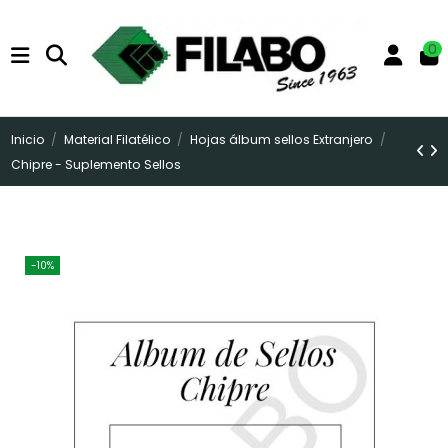
0
Inicio
Material Filatélico
Hojas álbum sellos Extranjero
Chipre - Suplemento Sellos
-10%