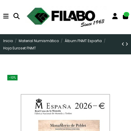
0
Inicio
Material Numismático
Álbum FNMT España
Hoja Euroset FNMT
-10%