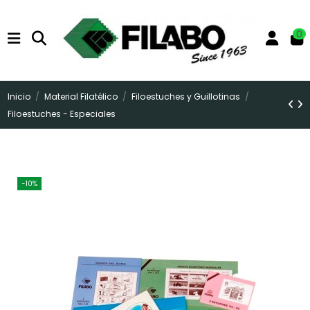
0
Inicio
Material Filatélico
Filoestuches y Guillotinas
Filoestuches - Especiales
-10%