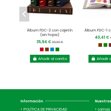
Álbum FDC-2 con cajetín
Álbum FDC-1 c
(sin hojas)
40,41 €
35,94 €
39,93 €
Añadir al carrito
Añadir a
Información
Nuestra
POLÍTICA DE PRIVACIDAD
Lamas 