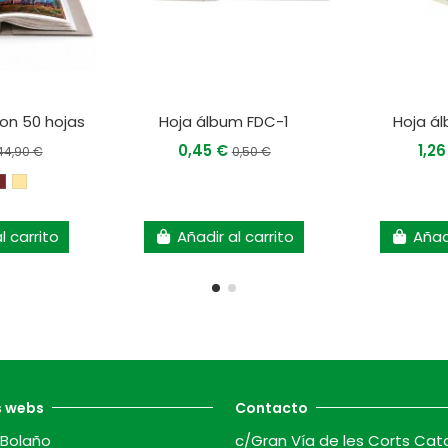
on 50 hojas
Hoja álbum FDC-1
Hoja á
0,45 €
1,2
44,90 €
0,50 €
l carrito
Añadir al carrito
Añadi
s webs
Contacto
Bolaño
c/Gran Vía de les Corts Cat