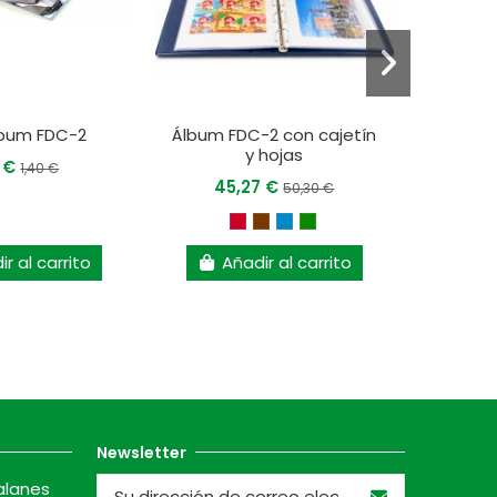
lbum FDC-2
Álbum FDC-2 con cajetín
Á
y hojas
6 €
20
1,40 €
45,27 €
50,30 €
r al carrito
Añadir al carrito
A
Newsletter
alanes