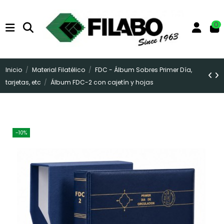
0
Inicio
Material Filatélico
FDC - Álbum Sobres Primer Día,
tarjetas, etc
Álbum FDC-2 con cajetín y hojas
-10%