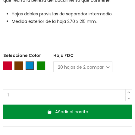
que realza la belleza del documento que contiene.
Hojas dobles provistas de separador intermedio.
Medida exterior de la hoja 270 x 215 mm.
Seleccione Color
Hoja FDC
Rojo
Marrón
Azul
Verde
Añadir al carrito