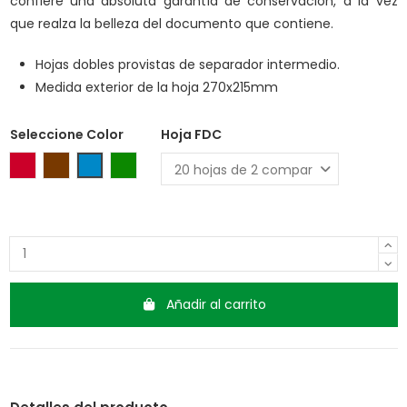
confiere una absoluta garantía de conservación, a la vez
que realza la belleza del documento que contiene.
Hojas dobles provistas de separador intermedio.
Medida exterior de la hoja 270x215mm
Seleccione Color
Hoja FDC
Rojo
Marrón
Azul
Verde
Añadir al carrito