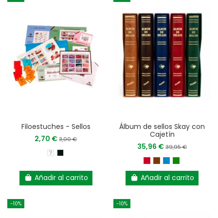
Filoestuches - Sellos
Álbum de sellos Skay con
Cajetín
2,70 €
3,00 €
35,96 €
39,95 €
Añadir al carrito
Añadir al carrito
-10%
-10%