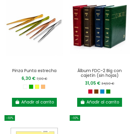
Pinza Punta estrecha
Álbum FDC-2 Big con
cajetín (sin hojas)
6,30 €
7,00 €
31,05 €
34,50 €
Añadir al carrito
Añadir al carrito
-10%
-10%