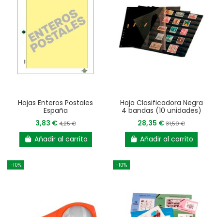
Hojas Enteros Postales
Hoja Clasificadora Negra
España
4 bandas (10 unidades)
3,83 €
28,35 €
4,25 €
31,50 €
Añadir al carrito
Añadir al carrito
-10%
-10%