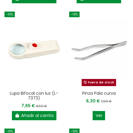
-10%
-10%
Fuera de stock
Lupa Bifocal con luz (L-
Pinza Pala curva
7373)
6,30 €
7,00 €
7,65 €
8,50 €
Añadir al carrito
Ver
-10%
-10%