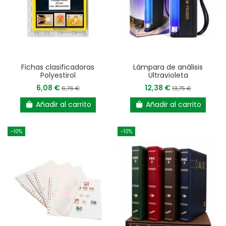
Fichas clasificadoras
Lámpara de análisis
Polyestirol
Ultravioleta
6,08 €
12,38 €
6,76 €
13,75 €
Añadir al carrito
Añadir al carrito
-10%
-10%