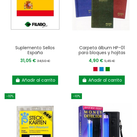
Suplemento Sellos
Carpeta álbum HP-01
España
para bloques y hojitas
31,05 €
4,90 €
34,50 €
5,45 €
Añadir al carrito
Añadir al carrito
-10%
-10%