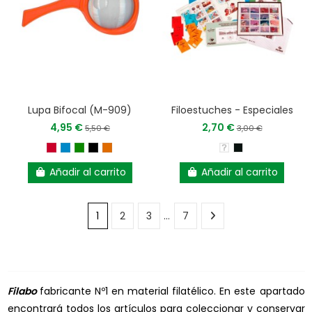
Lupa Bifocal (M-909)
Filoestuches - Especiales
4,95 €
2,70 €
5,50 €
3,00 €
Añadir al carrito
Añadir al carrito
1
2
3
…
7
Filabo
fabricante Nº1 en material filatélico.
En este apartado
encontrará todos los artículos para coleccionar y conservar