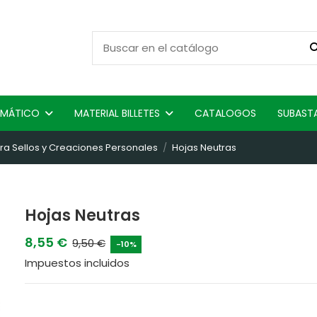
ISMÁTICO
MATERIAL BILLETES
CATALOGOS
SUBAST
ra Sellos y Creaciones Personales
Hojas Neutras
Hojas Neutras
8,55 €
9,50 €
-10%
Impuestos incluidos