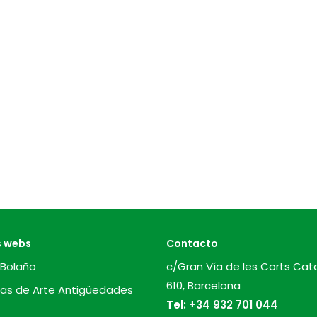
s webs
Contacto
Bolaño
c/Gran Vía de les Corts Cat
610, Barcelona
as de Arte Antigüedades
Tel:
+34 932 701 044