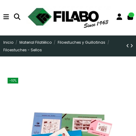
0
Inicio
Material Filatélico
Filoestuches y Guillotinas
Filoestuches - Sellos
-10%