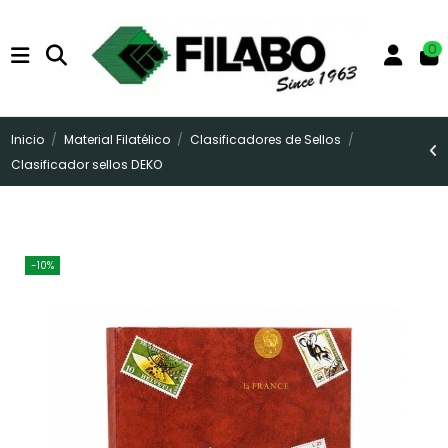
0
Inicio
Material Filatélico
Clasificadores de Sellos
Clasificador sellos DEKO
-10%