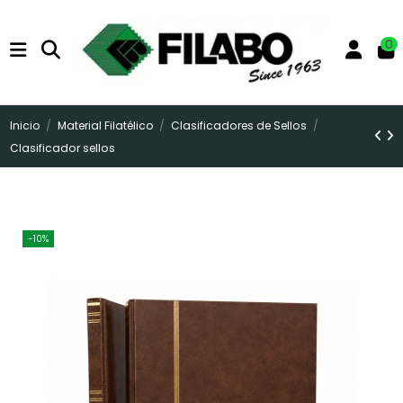
0
Inicio
Material Filatélico
Clasificadores de Sellos
Clasificador sellos
-10%