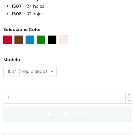
1507
- 24 hojas
1508
- 32 hojas
Seleccione Color
Rojo
Marrón
Azul
Verde
Negro
Aleatorio
Modelo
Añadir al carrito