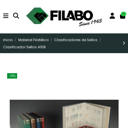
0
Inicio
Material Filatélico
Clasificadores de Sellos
Clasificador Sellos A108
-10%