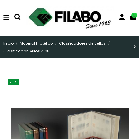
0
Inicio
Material Filatélico
Clasificadores de Sellos
Clasificador Sellos A108
-10%