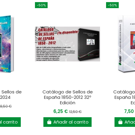
-50%
-50%
 Sellos de
Catálogo de Sellos de
Catálogo 
 2024
España 1850-2012 32º
España 1
Edición
E
18,50 €
6,25 €
7,50
12,50 €
l carrito
Añadir al carrito
Añadi