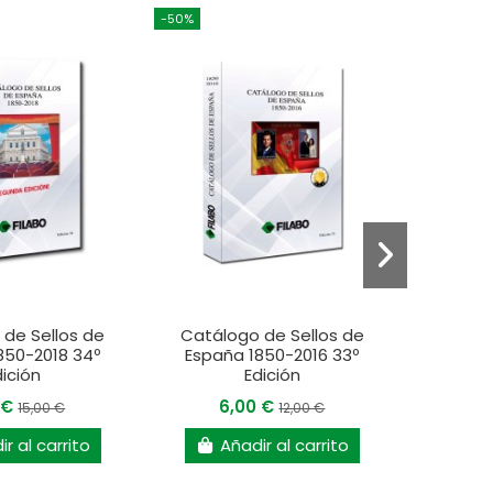
-50%
-50%
de Sellos de
Catálogo de Sellos de
Catálog
850-2018 34º
España 1850-2016 33º
dición
Edición
17
 €
6,00 €
15,00 €
12,00 €
r al carrito
Añadir al carrito
A