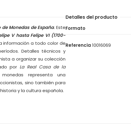
Detalles del producto
o de Monedas de España
.
Este
Formato
lipe V hasta Felipe VI (1700-
 información a todo color de
Referencia
10016069
eríodos. D
etalles técnicos y
ista a organizar su colección
dado por
L
a
Real Casa de la
e monedas representa una
ccionistas, sino también para
istoria y la cultura española.