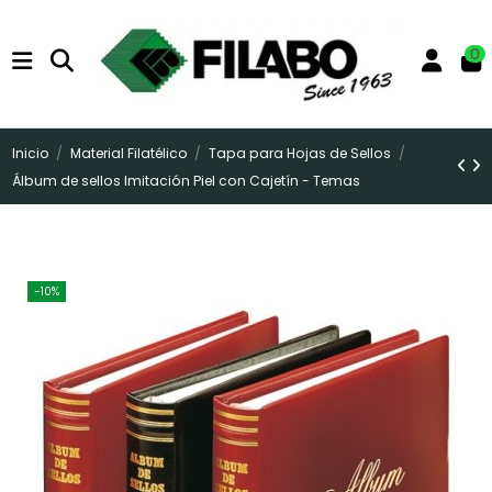
0
Inicio
Material Filatélico
Tapa para Hojas de Sellos
Álbum de sellos Imitación Piel con Cajetín - Temas
-10%