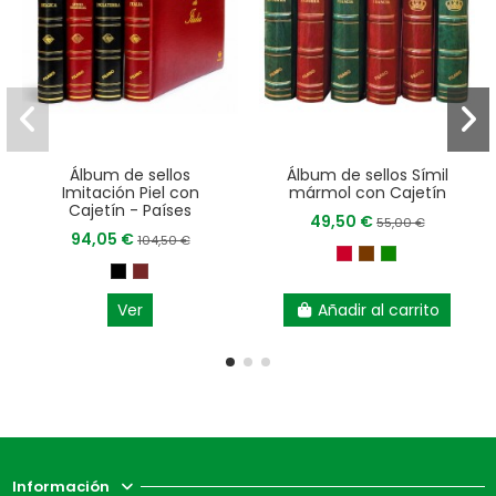
Álbum de sellos
Álbum de sellos Símil
Imitación Piel con
mármol con Cajetín
Cajetín - Países
49,50 €
55,00 €
94,05 €
104,50 €
Ver
Añadir al carrito
Información