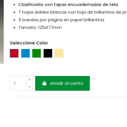
Clasificador con tapas encuadernadas de tela.
7 hojas dobles blancas con hoja de brillantina de p
5 bandas por página en papel brillantina.
Tamaño: 125x177mm
Seleccione Color
Rojo
Azul
Verde
Negro
Beige
Añadir al carrito