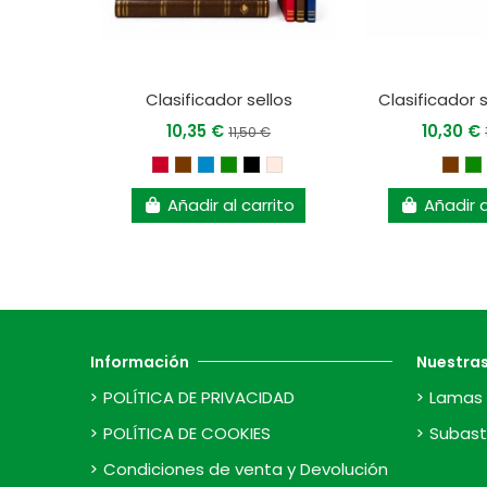
Clasificador sellos
Clasificador 
10,35 €
10,30 €
11,50 €
Añadir al carrito
Añadir a
Información
Nuestra
POLÍTICA DE PRIVACIDAD
Lamas 
POLÍTICA DE COOKIES
Subast
Condiciones de venta y Devolución