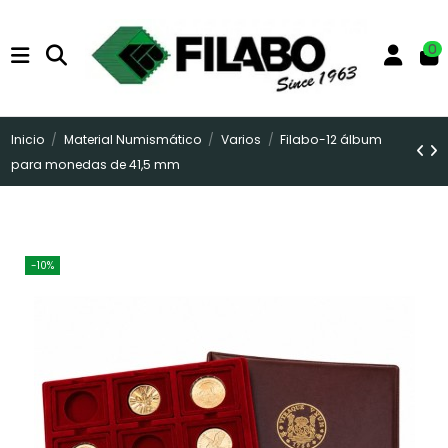
0
Inicio
Material Numismático
Varios
Filabo-12 álbum
para monedas de 41,5 mm
-10%