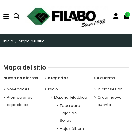
0
Inicio
Mapa del sitio
Mapa del sitio
Nuestras ofertas
Categorías
Su cuenta
Novedades
Inicio
Iniciar sesión
Promociones
Material Filatélico
Crear nueva
especiales
cuenta
Tapa para
Hojas de
Sellos
Hojas álbum