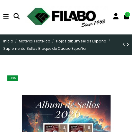
0
Inicio
Material Filatélico
Hojas álbum sellos España
Suplemento Sellos Bloque de Cuatro España
-10%