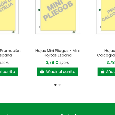
 Promoción
Hojas Mini Pliegos - Mini
Hojas
 España
Hojitas España
Calcográ
3,78 €
3,7
4,20 €
4,20 €
l carrito
Añadir al carrito
Añadi