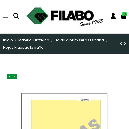
0
Inicio
Material Filatélico
Hojas álbum sellos España
Hojas Pruebas España
-10%