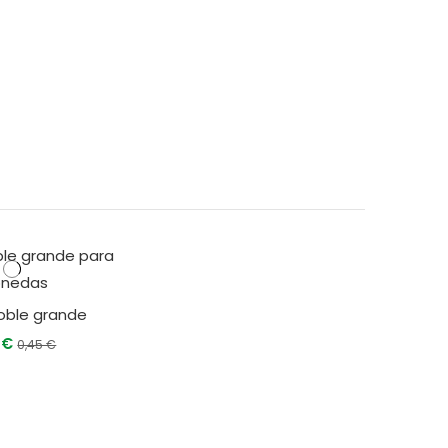
oble grande
1 €
0,45 €