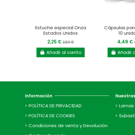
Estuche especial Onza
Cápsulas pa
Estados Unidos
10 uni
2,25 €
4,49 €
2,50 €
Añadir al carrito
Añadir a
Información
Nuestra
POLÍTICA DE PRIVACIDAD
Lamas 
POLÍTICA DE COOKIES
Subast
Condiciones de venta y Devolución