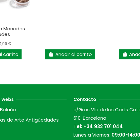
ra Monedas
dades
4,99 €
l carrito
Añadir al carrito
Añadi
s webs
Contacto
Bolaño
c/Gran Vía de les Corts Cat
610, Barcelona
as de Arte Antigüedades
Tel:
+34 932 701 044
Lunes a Viernes:
09:00-14:00