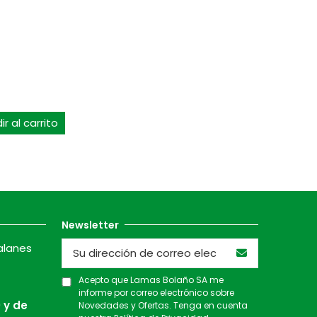
r al carrito
Newsletter
alanes
Acepto que Lamas Bolaño SA me
informe por correo electrónico sobre
 y de
Novedades y Ofertas. Tenga en cuenta