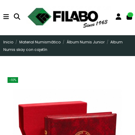
0
Inicio
Material Numismático
Álbum Numis Junior
Album
Numis skay con cajetín
-10%