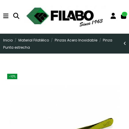
0
Inicio
Material Filatélico
Pinzas Acero Inoxidable
Pinza
Punta estrecha
-10%