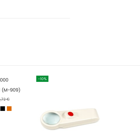
-10%
l (M-909)
,72 €