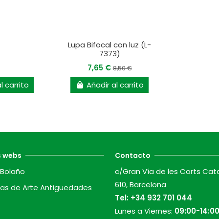
Lupa Bifocal con luz (L-
7373)
7,65 €
8,50 €
l carrito
Añadir al carrito
s webs
Contacto
Bolaño
c/Gran Vía de les Corts Cat
610, Barcelona
as de Arte Antigüedades
Tel:
+34 932 701 044
Lunes a Viernes:
09:00-14:00