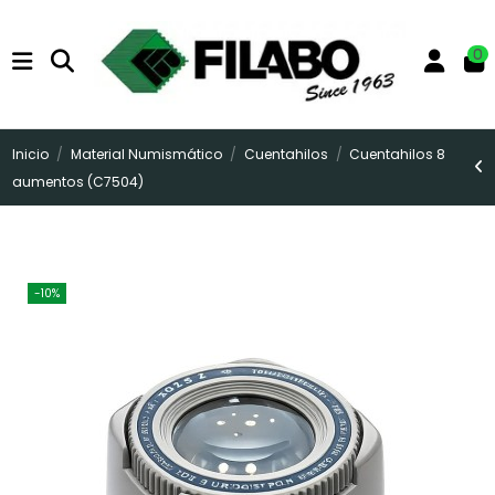
0
Inicio
Material Numismático
Cuentahilos
Cuentahilos 8
aumentos (C7504)
-10%