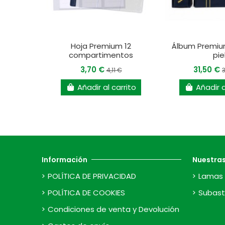
Hoja Premium 12
Álbum Premiu
compartimentos
pie
3,70 €
31,50 €
4,11 €
Añadir al carrito
Añadir a
Información
Nuestra
POLÍTICA DE PRIVACIDAD
Lamas 
POLÍTICA DE COOKIES
Subast
Condiciones de venta y Devolución