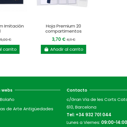
m Imitación
Hoja Premium 20
l
compartimentos
3,70 €
35,00 €
4,11 €
l carrito
Añadir al carrito
s webs
Contacto
Bolaño
c/Gran Vía de les Corts Cat
610, Barcelona
as de Arte Antigüedades
Tel:
+34 932 701 044
Lunes a Viernes:
09:00-14:00