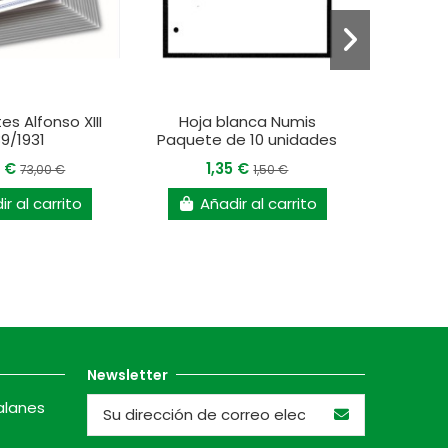
tes Alfonso XIII
Hoja blanca Numis
Álbum B
89/1931
Paquete de 10 unidades
0 €
1,35 €
31
73,00 €
1,50 €
r al carrito
Añadir al carrito
A
Newsletter
alanes