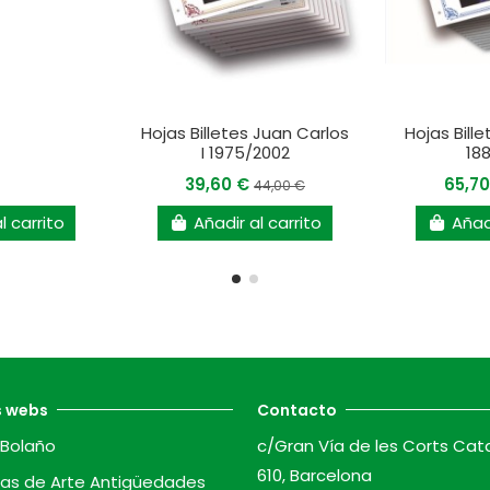
Hojas Billetes Juan Carlos
Hojas Bille
I 1975/2002
18
39,60 €
65,7
44,00 €
l carrito
Añadir al carrito
Añadi
s webs
Contacto
Bolaño
c/Gran Vía de les Corts Cat
610, Barcelona
as de Arte Antigüedades