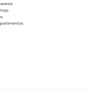
parente.
hoja.
es.
mpartimentos.