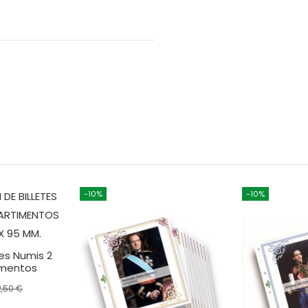
-10%
-10%
tes Numis 2
mentos
2,50 €