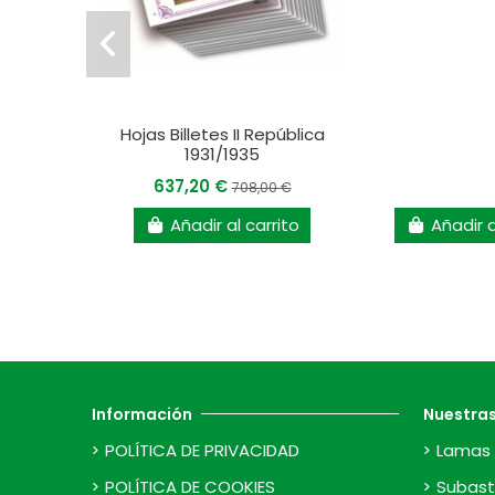
Hojas Billetes II República
1931/1935
637,20 €
708,00 €
Añadir al carrito
Añadir a
Información
Nuestra
POLÍTICA DE PRIVACIDAD
Lamas 
POLÍTICA DE COOKIES
Subast