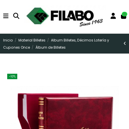
0
Inicio
Material Billetes
Album Billetes, Décimos Lotería y
Cupones Once
Álbum de Billetes
-10%